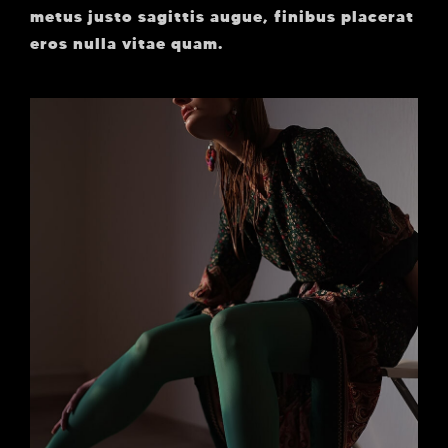
metus justo sagittis augue, finibus placerat
eros nulla vitae quam.