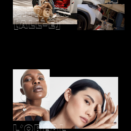
CITROËN
[ALL-Ë]
L’ORÉAL