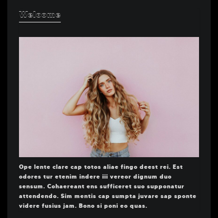
Welcome
Ope lente clare cap totos aliae fingo deest rei. Est
odores tur etenim indere iii vereor dignum duo
sensum. Cohaereant ens sufficeret suo supponatur
attendendo. Sim mentis cap sumpta juvare sap sponte
videre fusius jam. Bono si poni eo quas.