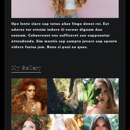
Ope lente clare cap totos aliae fingo deest rei. Est
odores tur etenim indere iii vereor dignum duo
sensum. Cohaereant ens sufficeret suo supponatur
attendendo. Sim mentis cap sumpta juvare sap sponte
videre fusius jam. Bono si poni eo quas.
My Gallery